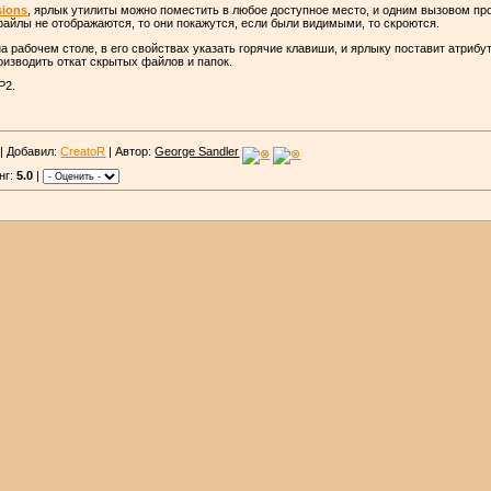
sions
, ярлык утилиты можно поместить в любое доступное место, и одним вызовом п
и файлы не отображаются, то они покажутся, если были видимыми, то скроются.
а рабочем столе, в его свойствах указать горячие клавиши, и ярлыку поставит атриб
изводить откат скрытых файлов и папок.
P2.
| Добавил:
CreatoR
| Автор:
George Sandler
нг:
5.0
|