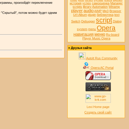
рограммы, произойдёт переключение
история
успех
самооценка
Manager
scripts
library
Automation
Winamp
player
audio
AIMP
Mp3
Browser
ут "Скрытый", потом можно будет одним
Url-Album
plugin
библиотека
text
script
Switch
Debugger
Dialog
Opera
system
menu
навигация
меню
Ru-board
Player Music Opera
» Друзья сайта
AutoIt Rus Community
Opera AC Portal
Lexi Home page
Создать свой сайт