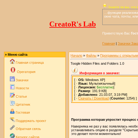
Знаете ли вы, что
в
…функции реализован
окне чата, почты, ил
CreatoR's Lab
Приветствую Вас
Гос
Главная
|
Закачки Зак
» Меню сайта
Начало
»
Файлы
»
Программы с открытым
Главная страница
Toogle Hidden Files and Folders 1.0
Operaтория
Информация о закачке:
[ ·
OS:
Windows XP]
Закачки
[ ·
Язык:
Мультиязычный]
[ ·
Лицензия:
Бесплатно
]
Новости
[ ·
Размер
: 191.9 KB]
[ ·
Добавлено
: 21.03.07, 3:19 PM]
Статьи
[ ·
Скачать / Download
(
Counter:
1254) ]
Цитатник
Гостевая
Программа которая упростит процесс о
Поддержать проект
Наверняка не раз у вас появлялась необх
Обратная связь
устанавливать опцию в разделе "Скрытые 
это делает почти моментально!
Каталог сайтов