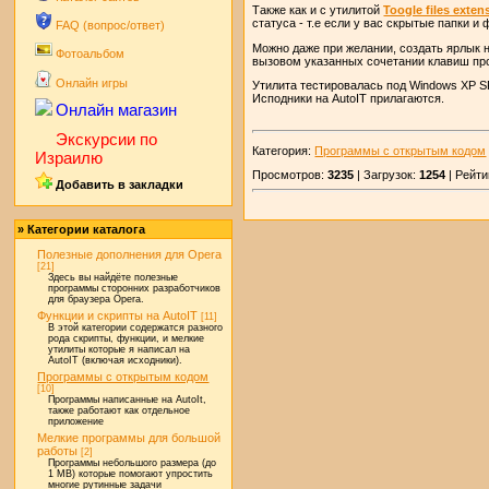
Также как и с утилитой
Toogle files exten
статуса - т.е если у вас скрытые папки 
FAQ (вопрос/ответ)
Можно даже при желании, создать ярлык н
Фотоальбом
вызовом указанных сочетании клавиш про
Онлайн игры
Утилита тестировалась под Windows XP S
Исподники на AutoIT прилагаются.
Онлайн магазин
Экскурсии по
Категория:
Программы с открытым кодом
Израилю
Просмотров:
3235
| Загрузок:
1254
| Рейти
Добавить в закладки
» Категории каталога
Полезные дополнения для Opera
[21]
Здесь вы найдёте полезные
программы сторонних разработчиков
для браузера Opera.
Функции и скрипты на AutoIT
[11]
В этой категории содержатся разного
рода скрипты, функции, и мелкие
утилиты которые я написал на
AutoIT (включая исходники).
Программы с открытым кодом
[10]
Программы написанные на AutoIt,
также работают как отдельное
приложение
Мелкие программы для большой
работы
[2]
Программы небольшого размера (до
1 MB) которые помогают упростить
многие рутинные задачи