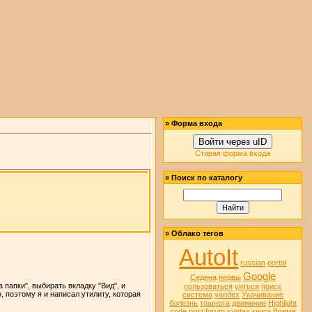
» Форма входа
Войти через uID
Старая форма входа
» Поиск по каталогу
» Облако тегов
AutoIt
russian
portal
Google
Седена
нервы
 папки", выбирать вкладку "Вид", и
пользоваться
уиться
поиск
, поэтому я и написал утилиту, которая
система
yandex
Укачивание
болезнь
тошнота
движение
Highlight
code
post
forum
syntax
книга
Время