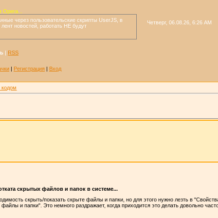
 Opera...
ные через пользовательские скрипты UserJS, в
Четверг, 06.08.26, 6:26 AM
и лент новостей, работать НЕ будут
ть
|
RSS
ачки
|
Регистрация
|
Вход
 кодом
тката скрытых файлов и папок в системе...
одимость скрыть/показать скрыте файлы и папки, но для этого нужно лезть в "Свойства
файлы и папки". Это немного раздражает, когда приходится это делать довольно часто