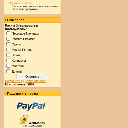
Лучший софт
[1]
Бесплатные, но в то же время очень
полезные программы
» Наш опрос
Каким браузером вы
пользуетесь?
Netscape Navigator
Internet Explorer
Opera
Mozilla Firefox
Safari
Konqueror
Maxthon
Другой
Результаты
|
Архив опросов
Всего ответов:
2567
» Поддержать проект
WebMoney
Z591946513048