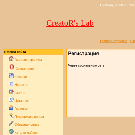
Суббота, 08.08.26, 9:4
CreatoR's Lab
Главная страница
|
Ст
» Меню сайта
Регистрация
Главная страница
Через социальную сеть
Operaтория
Закачки
Новости
Статьи
Цитатник
Гостевая
Поддержать проект
Обратная связь
Каталог сайтов