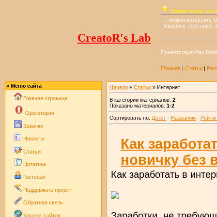
Знаете ли вы, что
в
…можно вставлять те
мышки в текстовых 
CreatoR's Lab
Приветствую Вас
Гос
Главная
|
Статьи
|
Рег
» Меню сайта
Начало
»
Статьи
» Интернет
Главная страница
В категории материалов:
2
Показано материалов:
1-2
Operaтория
Сортировать по:
Дате
·
Названию
·
Рейти
Закачки
Новости
Как заработа
Статьи
новичку без 
Цитатник
Как заработать в инте
Гостевая
Поддержать проект
Обратная связь
Заработки, не требующ
Каталог сайтов