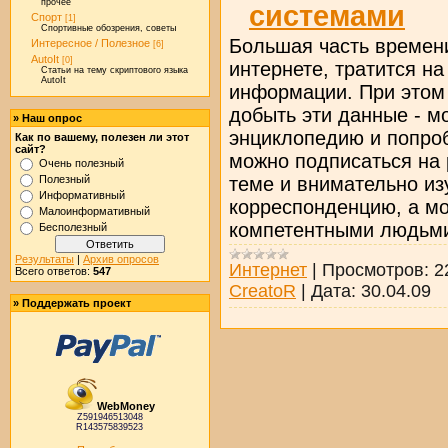
прочее
системами
Спорт
[1]
Спортивные обозрения, советы
Большая часть времен
Интересное / Полезное
[6]
AutoIt
[0]
интернете, тратится н
Статьи на тему скриптового языка
AutoIt
информации. При этом
добыть эти данные - м
» Наш опрос
энциклопедию и попроб
Как по вашему, полезен ли этот
сайт?
можно подписаться на
Очень полезный
теме и внимательно и
Полезный
Информативный
корреспонденцию, а мо
Малоинформативный
компетентными людьми 
Бесполезный
Результаты
|
Архив опросов
Интернет
|
Просмотров:
2
Всего ответов:
547
CreatoR
|
Дата:
30.04.09
» Поддержать проект
WebMoney
Z591946513048
R143575839523