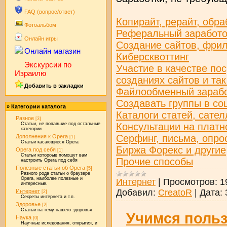
FAQ (вопрос/ответ)
Копирайт, рерайт, обра
Фотоальбом
Реферальный заработо
Онлайн игры
Создание сайтов, фри
Онлайн магазин
Киберсквоттинг
Экскурсии по
Участие в качестве по
Израилю
созданиях сайтов и та
Добавить в закладки
Файлообменный зараб
Создавать группы в со
» Категории каталога
Каталоги статей, сател
Разное
[3]
Консультации на платн
Статьи, не попавшие под остальные
категории
Серфинг, письма, опро
Дополнения к Opera
[1]
Статьи касающиеся Opera
Биржа Форекс и другие
Opera под себя
[1]
Статьи котороые помошут вам
Прочие способы
настроить Opera под себя
Полезные статьи об Opera
[5]
Разного рода статьи о браузере
Opera, наиболее полезные и
Интернет
|
Просмотров:
1
интересные.
Добавил:
CreatoR
|
Дата:
Интернет
[2]
Секреты интернета и т.п.
Здоровье
[2]
Статьи на тему нашего здоровья
Учимся поль
Наука
[0]
Научные иследования, открытия, и