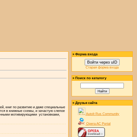
» Форма входа
Войти через uID
Старая форма входа
» Поиск по каталогу
» Друзья сайта
й, книг по развитию и даже специальные
ется в книжные схемы, и зачастую слепое
AutoIt Rus Community
аненными мотивирующими установками,
Opera AC Portal