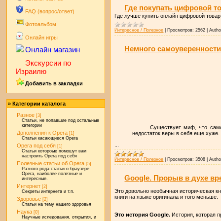
Где покупать цифровой то
FAQ (вопрос/ответ)
Где лучше купить онлайн цифровой товар
Фотоальбом
Интересное / Полезное
|
Просмотров:
2562
|
Autho
Онлайн игры
Немного самоуверенности
Онлайн магазин
Экскурсии по
Израилю
Добавить в закладки
» Категории каталога
Разное
[3]
Статьи, не попавшие под остальные
категории
Существует миф, что само
Дополнения к Opera
недостаток веры в себя еще хуже.
[1]
Статьи касающиеся Opera
...
Opera под себя
[1]
Статьи котороые помошут вам
настроить Opera под себя
Интересное / Полезное
|
Просмотров:
3508
|
Autho
Полезные статьи об Opera
[5]
Разного рода статьи о браузере
Opera, наиболее полезные и
Google. Прорыв в духе в
интересные.
Интернет
[2]
Это довольно необычная историческая кн
Секреты интернета и т.п.
книги на языке оригинала и того меньше.
Здоровье
[2]
Статьи на тему нашего здоровья
Наука
[0]
Это история Google.
История, которая п
Научные иследования, открытия, и