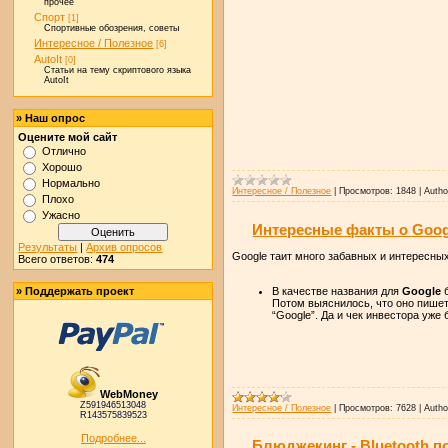
прочее
Спорт
[1]
Спортивные обозрения, советы
Интересное / Полезное
[6]
AutoIt
[0]
Статьи на тему скриптового языка
AutoIt
» Наш опрос
Оцените мой сайт
Отлично
Хорошо
Нормально
Интересное / Полезное
|
Просмотров:
1848
|
Autho
Плохо
Ужасно
Интересные факты о Goog
Результаты
|
Архив опросов
Google таит много забавных и интересных
Всего ответов:
474
В качестве названия для
Google
б
» Поддержать проект
Потом выяснилось, что оно пишет
“Google”. Да и чек инвестора уже
WebMoney
Z591946513048
Интересное / Полезное
|
Просмотров:
7628
|
Autho
R143575839523
Подробнее...
Блюджекинг - Bluetooth п