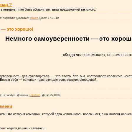
вар ?
 в интернет и не быть обманутым, ведь предложений так много.
r:
Kupionlain
|
Добавил:
arakez
|
Дата:
17.01.10
 — это хорошо!
Немного самоуверенности — это хорош
«Когда человек мыслит, он сомневаетс
уверенность для руководителя — это плохо. Что она настраивает коллектив негати
 Вера в себя — основа и трамплин для всех великих свершений.
r:
G.Sandler
|
Добавил:
CreatoR
|
Дата:
25.10.09
ремени
ига. Это история компании, которой едва исполнилось восемь лет, а на момент напис
роисходила на наших глазах...