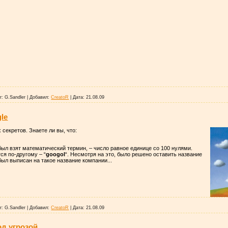
r:
G.Sandler
|
Добавил:
CreatoR
|
Дата:
21.08.09
le
 секретов. Знаете ли вы, что:
ыл взят математический термин, – число равное единице со 100 нулями.
ся по-другому – “
googol
“. Несмотря на это, было решено оставить название
 был выписан на такое название компании...
r:
G.Sandler
|
Добавил:
CreatoR
|
Дата:
21.08.09
од угрозой.