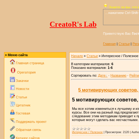
Знаете ли вы, что
в
…нажатием Ctrl-Shif
CreatoR's Lab
Приветствую Вас
Гос
Главная
|
Статьи
|
Рег
» Меню сайта
Начало
»
Статьи
» Интересное / Полезное
Главная страница
В категории материалов:
6
Показано материалов:
1-6
Operaтория
Сортировать по:
Дате
·
Названию
·
Рейти
Закачки
Новости
5 мотивирующих советов,
Статьи
5 мотивирующих советов,
Цитатник
Мы все хотим измениться к лучшему и из
курсы. Все они на разный лад предлагаю
Гостевая
следование этим методикам приводит к 
которые могут сделать вас несчастными.
Поддержать проект
Обратная связь
Интересное / Полезное
|
Просмотров:
2120
|
Autho
Каталог сайтов