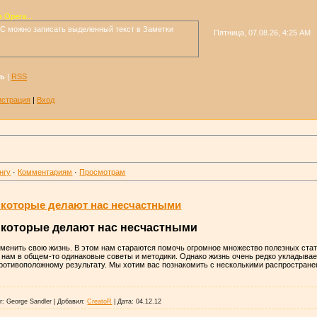
 Opera...
t-C можно записать выделенный текст в Заметки
Пятница, 07.08.26, 4:25 AM
ть
|
RSS
истрация
|
Вход
нгу
·
Комментариям
·
Просмотрам
 которые делают нас несчастными
 которые делают нас несчастными
менить свою жизнь. В этом нам стараются помочь огромное множество полезных стате
т нам в общем-то одинаковые советы и методики. Однако жизнь очень редко укладыва
противоположному результату. Мы хотим вас познакомить с несколькими распростр
r:
George Sandler
|
Добавил:
CreatoR
|
Дата:
04.12.12