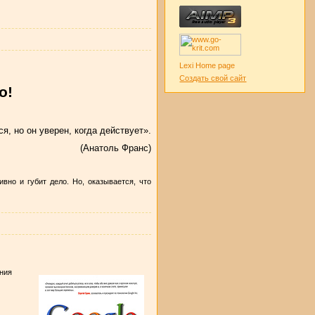
Lexi Home page
Создать свой сайт
о!
я, но он уверен, когда действует».
(Анатоль Франс)
вно и губит дело. Но, оказывается, что
ания