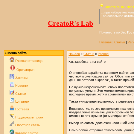
Знаете ли вы, что
в
…при наборе несколь
Tab остальное автом
CreatoR's Lab
Приветствую Вас
Гос
Главная
|
Статьи
|
Рег
» Меню сайта
Начало
»
Статьи
»
Разное
Главная страница
Как заработать на сайте
Operaтория
О способах заработка на своем сайте нап
честной монетизации сайтов. Обратите в
Закачки
день не вставая с кресла", а также проче
Новости
Не нужно недооценивать своих посетител
ненужные услуги. Это можно компенсиров
Статьи
последнее время, хотя и сомнителен по с
Такая уникальная возможность реализован
Цитатник
Если коротко, то это прикольная и качес
Гостевая
поздравление из имеющейся огромной баз
смешные розыгрыши (от милиции, от Равш
Поддержать проект
Выбор на самом деле очень большой и по
Обратная связь
Само-собой, отправка такого сообщения с
Каталог сайтов