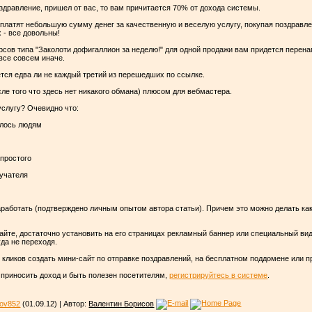
здравление, пришел от вас, то вам причитается 70% от дохода системы.
 платят небольшую сумму денег за качественную и веселую услугу, покупая поздравле
 - все довольны!
рсов типа "Заколоти дофигаллион за неделю!" для одной продажи вам придется перена
все совсем иначе.
ется едва ли не каждый третий из перешедших по ссылке.
ле того что здесь нет никакого обмана) плюсом для вебмастера.
услугу? Очевидно что:
елось людям
 простого
лучателя
заработать (подтверждено личным опытом автора статьи). Причем это можно делать как
 сайте, достаточно установить на его страницах рекламный баннер или специальный 
уда не переходя.
кликов создать мини-сайт по отправке поздравлений, на бесплатном поддомене или п
 приносить доход и быть полезен посетителям,
регистрируйтесь в системе
.
sov852
(01.09.12) | Автор:
Валентин Борисов