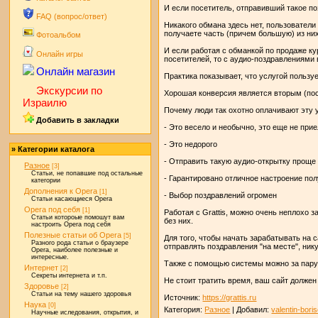
И если посетитель, отправивший такое по
FAQ (вопрос/ответ)
Никакого обмана здесь нет, пользователи
получаете часть (причем большую) из них
Фотоальбом
И если работая с обманкой по продаже ку
Онлайн игры
посетителей, то с аудио-поздравлениями 
Онлайн магазин
Практика показывает, что услугой пользу
Экскурсии по
Хорошая конверсия является вторым (пос
Израилю
Почему люди так охотно оплачивают эту 
Добавить в закладки
- Это весело и необычно, это еще не при
- Это недорого
» Категории каталога
- Отправить такую аудио-открытку проще
Разное
[3]
Статьи, не попавшие под остальные
- Гарантировано отличное настроение по
категории
Дополнения к Opera
[1]
- Выбор поздравлений огромен
Статьи касающиеся Opera
Opera под себя
[1]
Работая с Grattis, можно очень неплохо 
Статьи котороые помошут вам
без них.
настроить Opera под себя
Полезные статьи об Opera
[5]
Для того, чтобы начать зарабатывать на
Разного рода статьи о браузере
отправлять поздравления "на месте", ник
Opera, наиболее полезные и
интересные.
Также с помощью системы можно за пару 
Интернет
[2]
Секреты интернета и т.п.
Не стоит тратить время, ваш сайт должен
Здоровье
[2]
Статьи на тему нашего здоровья
Источник:
https://grattis.ru
Наука
[0]
Категория:
Разное
| Добавил:
valentin-bori
Научные иследования, открытия, и