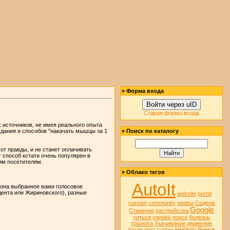
» Форма входа
Войти через uID
Старая форма входа
х источников, не имея реального опыта
удания и способов "накачать мышцы за 1
» Поиск по каталогу
от правды, и не станет оплачивать
 способ кстати очень популярен в
шим посетителям.
» Облако тегов
AutoIt
ефона выбранное вами голосовое
дента или Жириновского), разные
website
portal
russian
community
нервы
Седена
Google
Старение
растройства
уиться
yandex
поиск
болезнь
тошнота
Укачивание
движение
forum
post
syntax
Highlight
Время