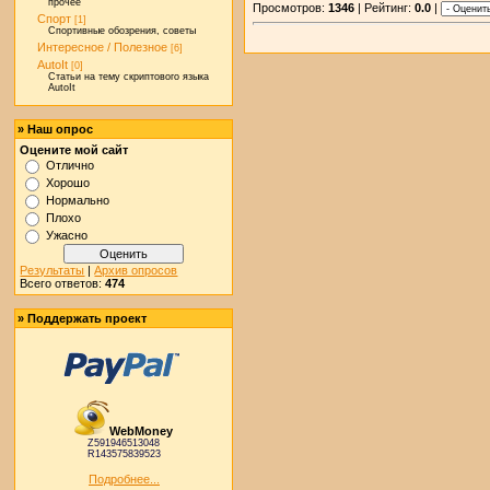
прочее
Просмотров:
1346
| Рейтинг:
0.0
|
Спорт
[1]
Спортивные обозрения, советы
Интересное / Полезное
[6]
AutoIt
[0]
Статьи на тему скриптового языка
AutoIt
» Наш опрос
Оцените мой сайт
Отлично
Хорошо
Нормально
Плохо
Ужасно
Результаты
|
Архив опросов
Всего ответов:
474
» Поддержать проект
WebMoney
Z591946513048
R143575839523
Подробнее...