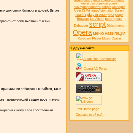
книга
самооценка
успех
самоуверенность
scripts
Manager
ния для своих близких и друзей. Вы же
UserJS
Winamp
Automation
library
audio
player
AIMP
Mp3
plugin
Browser
Url-Album
реестр
text
править от себя тысячи и тысячи
script
Debugger
Dialog
menu
Opera
меню
навигация
Ru-board
Player Music Opera
» Друзья сайта
AutoIt Rus Community
Opera AC Portal
 при наличии собственных сайтов, так и
виджет, позволяющий вашим посетителям
Lexi Home page
рикрепив к нему свой собственный.
Создать свой сайт