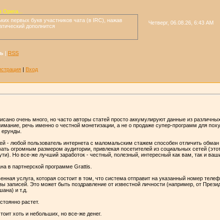
 Opera...
ких первых букв участников чата (в IRC), нажав
Четверг, 06.08.26, 6:43 AM
атический дополнится
ть
|
RSS
истрация
|
Вход
исано очень много, но часто авторы статей просто аккумулируют данные из различны
нимание, речь именно о честной монетизации, а не о продаже супер-программ для пох
й ерунды.
ей - любой пользователь интернета с маломальским стажем способен отличить обман 
ать огромным размером аудитории, привлекая посетителей из социальных сетей (этот
ути). Но все-же лучший заработок - честный, полезный, интересный как вам, так и ва
а в партнерской программе Grattis.
твенная услуга, которая состоит в том, что система отправит на указанный номер тел
ы записей. Это может быть поздравление от известной личности (например, от Прези
ана) и т.д.
стоянно растет.
тоит хоть и небольших, но все-же денег.